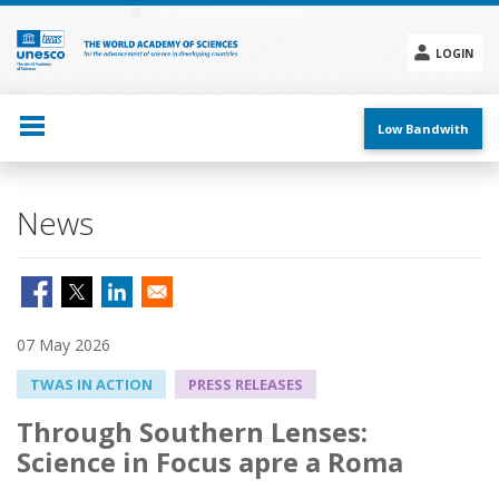
Skip
to
main
LOGIN
content
Social
menu
Low Bandwith
News
07 May 2026
TWAS IN ACTION
PRESS RELEASES
Through Southern Lenses:
Science in Focus apre a Roma