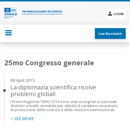
Skip
to
main
LOGIN
content
Social
menu
Low Bandwith
Main
25mo Congresso generale
navigation
08 April 2015
La diplomazia scientifica risolve
problemi globali
I Premi Regionali TWAS 2014 sono stati assegnati a scienziati
distintisi a livello mondiale per attività di carattere umanitario,
di promozione della scienza e delle relazioni internazionali.
> SEE MORE