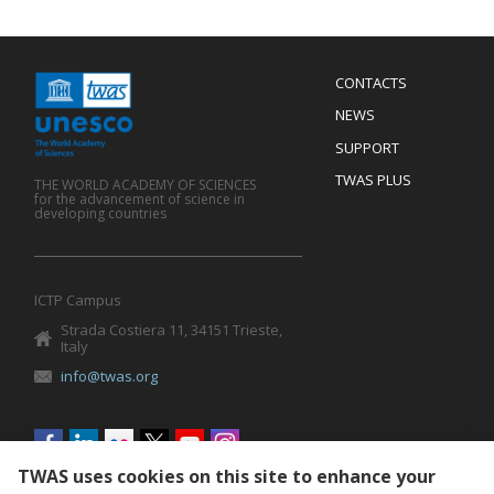
Menu
CONTACTS
Mobile
Footer
NEWS
SUPPORT
TWAS PLUS
THE WORLD ACADEMY OF SCIENCES
for the advancement of science in
developing countries
ICTP Campus
Strada Costiera 11, 34151 Trieste,
Italy
info@twas.org
Social
menu
TWAS uses cookies on this site to enhance your