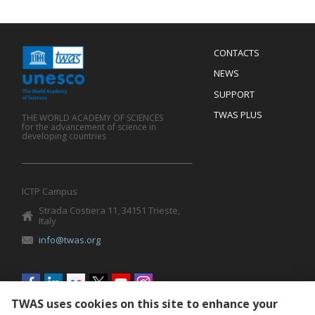
Menu
CONTACTS
Mobile
Footer
NEWS
SUPPORT
TWAS PLUS
THE WORLD ACADEMY OF SCIENCES
for the advancement of science in
developing countries
ICTP Campus
Strada Costiera 11, 34151 Trieste,
Italy
info@twas.org
Social
menu
TWAS uses cookies on this site to enhance your