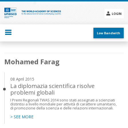
Skip
to
main
LOGIN
content
Social
menu
Low Bandwith
Main
Mohamed Farag
navigation
08 April 2015
La diplomazia scientifica risolve
problemi globali
I Premi Regionali TWAS 2014 sono stati assegnati a scienziati
distintisi a livello mondiale per attività di carattere umanitario,
di promozione della scienza e delle relazioni internazionali.
> SEE MORE