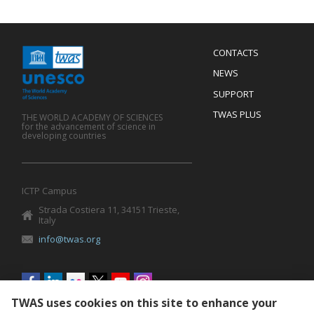
Menu
CONTACTS
Mobile
Footer
NEWS
SUPPORT
TWAS PLUS
THE WORLD ACADEMY OF SCIENCES
for the advancement of science in
developing countries
ICTP Campus
Strada Costiera 11, 34151 Trieste,
Italy
info@twas.org
Social
menu
TWAS uses cookies on this site to enhance your