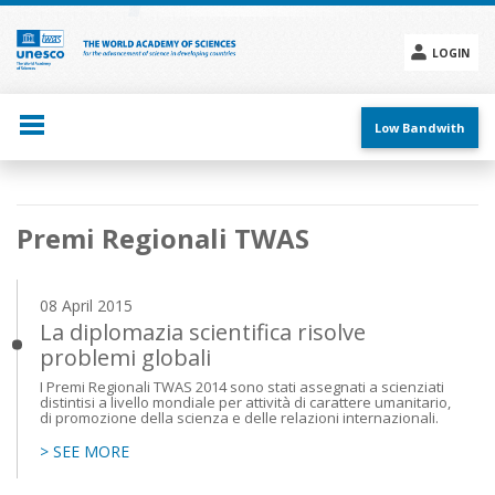
Skip
to
main
LOGIN
content
Social
menu
Low Bandwith
Main
Premi Regionali TWAS
navigation
08 April 2015
La diplomazia scientifica risolve
problemi globali
I Premi Regionali TWAS 2014 sono stati assegnati a scienziati
distintisi a livello mondiale per attività di carattere umanitario,
di promozione della scienza e delle relazioni internazionali.
> SEE MORE