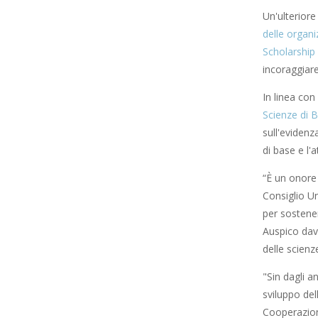
Un'ulteriore
delle organi
Scholarshi
incoraggiare
In linea con
Scienze di B
sull'evidenz
di base e l'a
“È un onore
Consiglio Un
per sostener
Auspico dav
delle scienz
"Sin dagli a
sviluppo del
Cooperazione