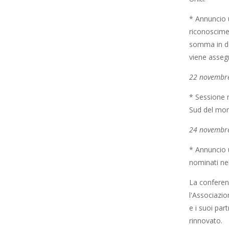
* Annuncio u
riconoscimen
somma in den
viene asseg
22 novembr
* Sessione m
Sud del mo
24 novembr
* Annuncio u
nominati ne
La conferenz
l'Associazio
e i suoi par
rinnovato.