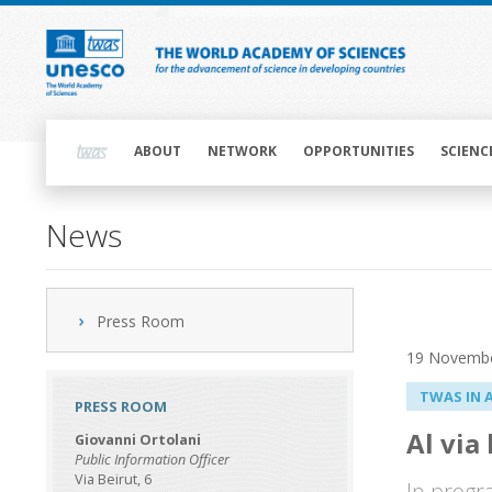
Skip
to
main
content
Main
navigation
ABOUT
NETWORK
OPPORTUNITIES
SCIENC
News
Press Room
19 Novemb
TWAS IN 
PRESS ROOM
Al via
Giovanni Ortolani
Public Information Officer
Via Beirut, 6
In progr