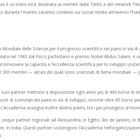
a è su invito ed è destinata ai membri della TWAS e del network TWAS 
 durante l'evento saranno condivisi sui social media attraverso l'h
Mondiale delle Scienze per il progresso scientifico nei paesi in via di 
data nel 1983 dal fisico pachistano e premio Nobel Abdus Salam, è 
romuovere la capacità e l’eccellenza scientifica per lo sviluppo sosteni
 1.300 membri — alcuni dei quali sono scienziati di fama mondiale — p
 suoi partner mettono a disposizione ogni anno più di 400 borse di st
avore di scienziati dei paesi in via di sviluppo, nonché oltre 80 borse p
 L’Accademia assegna inoltre diversi premi, tra i più prestigiosi al mondo
inque partner regionali: ad Alessandria, in Egitto; Rio de Janeiro, in Br
e, in India. Questi partner sostengono l’Accademia nell’organizzazione
: