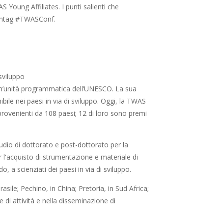
Young Affiliates. I punti salienti che
ashtag #TWASConf.
sviluppo
un’unità programmatica dell’UNESCO. La sua
bile nei paesi in via di sviluppo. Oggi, la TWAS
rovenienti da 108 paesi; 12 di loro sono premi
udio di dottorato e post-dottorato per la
er l'acquisto di strumentazione e materiale di
, a scienziati dei paesi in via di sviluppo.
asile; Pechino, in China; Pretoria, in Sud Africa;
 di attività e nella disseminazione di