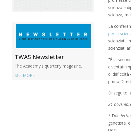
promesse di 
scienza e di
scienza, ma 
La conferenz
per la scien
scienziati, 
scienziati af
TWAS Newsletter
"È la second
The Academy's quarterly magazine.
diventati i
di difficolt
SEE MORE
primo Diret
Di seguito, 
21 novembr
* Due
lecti
genetista, e
Uniti.