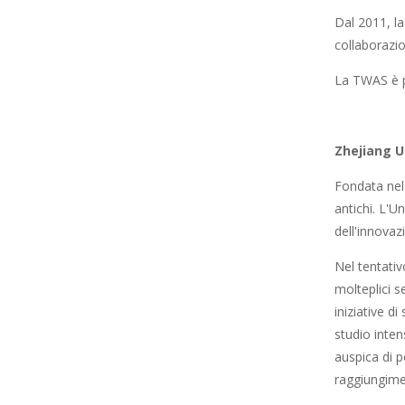
Dal 2011, l
collaborazio
La TWAS è p
Zhejiang U
Fondata nel 
antichi. L'U
dell'innovazi
Nel tentativo
molteplici s
iniziative d
studio inten
auspica di p
raggiungimen