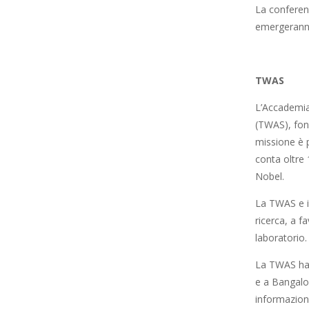
La conferenz
emergeranno
TWAS
L’Accademia 
(TWAS), fon
missione è p
conta oltre
Nobel.
La TWAS e i
ricerca, a f
laboratorio.
La TWAS ha c
e a Bangalor
informazioni