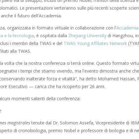
paesi via di sviluppo, inclusi un premio Nobel, ministri della scienza e 
plomatici. Le presentazioni verteranno sulle più recenti scoperte scienti
anche il futuro dell'Accademia.
a, organizzata in formato virtuale in collaborazione con l'
Accademia 
za e la tecnologia
, è ospitata dalla
Zhejiang University
di Hangzhou, in 
inclusi i membri della TWAS e del
TWAS Young Affiliates Network
(TYAN)
filiati alla TWAS.
a volta che la nostra conferenza si terrà online. Questo formato virtu
mpegnativi i tempi che stiamo vivendo, ma l'evento dimostra anche che
à conservando inalterate forza e vitalità", ha detto Mohamed Hassan, P
tore Esecutivo — carica che ha ricoperto per 26 anni.
alcuni momenti salienti della conferenza:
e
ones magistrales
tenute dal Dr. Solomon Assefa, Vicepresidente di IBM
sperto di cronobiologia, premio Nobel e professore di biologia e di neu