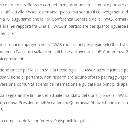
 nel costruire e rafforzare competenze, promuovere scambi e portare a
i affiliati alla TWAS testimonia quanto sia sentito il coinvolgimento de
mia. Ci auguriamo che la 16ª Conferenza Generale della TWAS, ormai al
 era nei rapporti fra Cina e TWAS, in particolare per quanto riguarda 
tenibile".
 il tenace impegno che la TWAS mostra nel perseguire gli Obiettivi di 
 ponendo l'accento sulla ricerca di base attraverso la 16ª Conferenza
Vicepresidente
zione cinese per la scienza e la tecnologia . "L'Associazione [cinese pe
sa visione e, pertanto, non risparmierà alcuno sforzo per raggiungere 
re una comunità scientifica internazionale guidata da principi di ape
a segna anche la fine dell'attuale mandato del Consiglio della TWAS: 
lla nuova Presidente dell'Accademia, Quarraisha Abdool Karim, e al nu
3.
a completo della conferenza è disponibile
qui
.