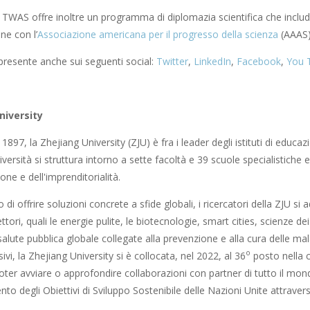
a TWAS offre inoltre un programma di diplomazia scientifica che inclu
ne con l’
Associazione americana per il progresso della scienza
(AAAS)
resente anche sui seguenti social:
Twitter
,
LinkedIn
,
Facebook
,
You 
niversity
1897, la Zhejiang University (ZJU) è fra i leader degli istituti di educ
niversità si struttura intorno a sette facoltà e 39 scuole specialistiche
one e dell'imprenditorialità.
 di offrire soluzioni concrete a sfide globali, i ricercatori della ZJU si 
ettori, quali le energie pulite, le biotecnologie, smart cities, scienze d
i salute pubblica globale collegate alla prevenzione e alla cura delle mal
o
sivi, la Zhejiang University si è collocata, nel 2022, al 36
posto nella c
oter avviare o approfondire collaborazioni con partner di tutto il mondo
to degli Obiettivi di Sviluppo Sostenibile delle Nazioni Unite attravers