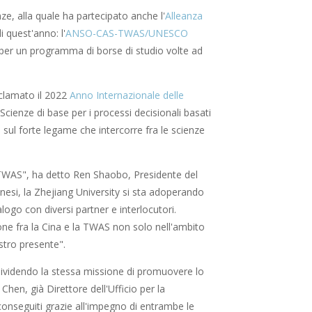
ze, alla quale ha partecipato anche l'
Alleanza
i quest'anno: l'
ANSO-CAS-TWAS/UNESCO
ni per un programma di borse di studio volte ad
oclamato il 2022
Anno Internazionale delle
Scienze di base per i processi decisionali basati
 sul forte legame che intercorre fra le scienze
a TWAS", ha detto Ren Shaobo, Presidente del
inesi, la Zhejiang University si sta adoperando
logo con diversi partner e interlocutori.
ne fra la Cina e la TWAS non solo nell'ambito
ostro presente".
ndividendo la stessa missione di promuovere lo
 Chen, già Direttore dell'Ufficio per la
conseguiti grazie all'impegno di entrambe le