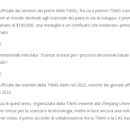
fficiale dei vincitori dei premi della TWAS, fra cui il premio TWAS-Leno
ti al mondo destinati agli scienziati dei paesi in via di sviluppo, il 
aro di $100.000, una medaglia e un certificato che evidenzia i principal
nato.
e
inisteriale intitolata "Scienze di base per i processi decisionali basati 
ndo".
e
fficiale dei membri della TWAS eletti nel 2022, nonché dei giovani affili
l 2022.
a di quest'anno, organizzata dalla TWAS insieme alla Zhejiang Univer
ne cinese per la scienza e la tecnologia, mette in luce ancora una vol
tner cinesi. Il primo accordo di collaborazione fra la TWAS e la CAS ris