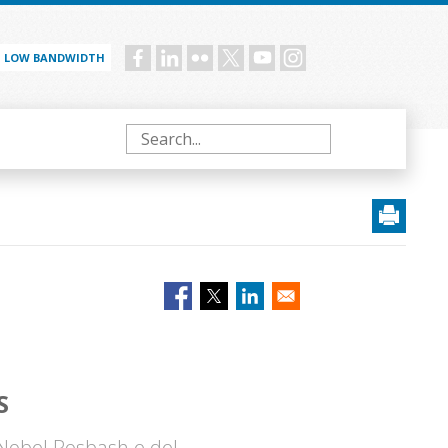
LOW BANDWIDTH
Social
menu
Search
S
 Nobel Rosbash e del