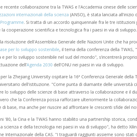
 e recente collaborazione tra la TWAS e l'Accademia cinese delle scien
zzazioni internazionali della scienza
(ANSO), è stata lanciata all'inizio d
p Programme
. Si tratta di un accordo quinquennale fra le tre istituzio
 la cooperazione scientifica e tecnologica fra i paesi in via di sviluppo.
 la risoluzione dell'Assemblea Generale delle Nazioni Unite che ha pr
ase per lo sviluppo sostenibile
, il tema della conferenza della TWAS, "
a e per lo sviluppo sostenibile nel sud del mondo", s’incentrerà proprio
ttuazione dell’
Agenda 2030
dell'ONU nei paesi in via di sviluppo.
 per la Zhejiang University ospitare la 16ª Conferenza Generale dell
iversitario dell'istituzione. "Come punta di diamante delle università c
e lo sviluppo delle scienze di base attraverso la collaborazione e il dia
vero che la Conferenza possa rafforzare ulteriormente la collaborazio
e di base, ma anche per riuscire ad affrontare le crescenti sfide del n
nni '80, la Cina e la TWAS hanno stabilito una partnership storica, co
la scienza e della tecnologia nei paesi in via di sviluppo", ha detto Xilin
 Internazionale della CAS. "I traguardi raggiunti assieme sono stati 