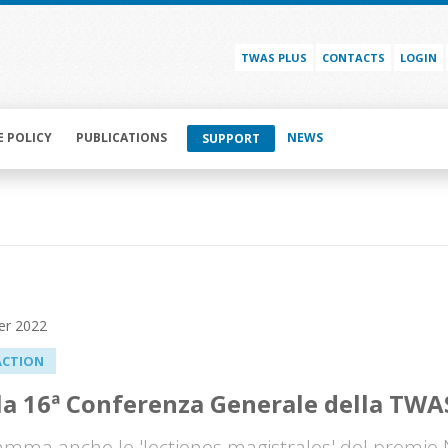
TWAS PLUS
CONTACTS
LOGIN
E POLICY
PUBLICATIONS
NEWS
SUPPORT
er 2022
ACTION
 la 16ª Conferenza Generale della TWA
amma anche le 'lectiones magistrales' del premio