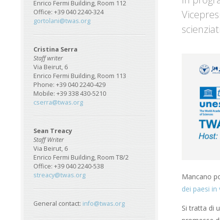
Enrico Fermi Building, Room 112
Vicepres
Office: +39 040 2240-324
gortolani@twas.org
scienzia
Cristina Serra
Staff writer
Via Beirut, 6
Enrico Fermi Building, Room 113
Phone: +39 040 2240-429
Mobile: +39 338 430-5210
cserra@twas.org
Sean Treacy
Staff Writer
Via Beirut, 6
Enrico Fermi Building, Room T8/2
Office: +39 040 2240-538
streacy@twas.org
Mancano poch
dei paesi in 
General contact:
info@twas.org
Si tratta di