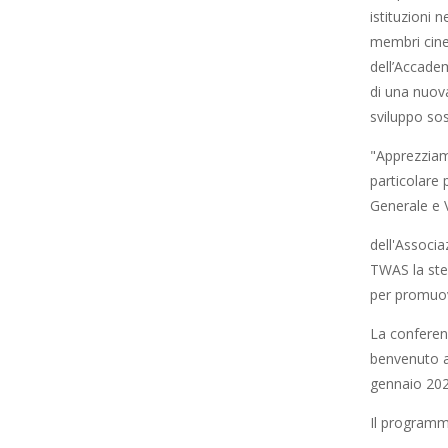
istituzioni
membri cines
dell’Accade
di una nuova
sviluppo sos
"Apprezziamo
particolare
Generale e 
dell'Associa
TWAS la stes
per promuove
La conferenz
benvenuto a
gennaio 202
Il programm