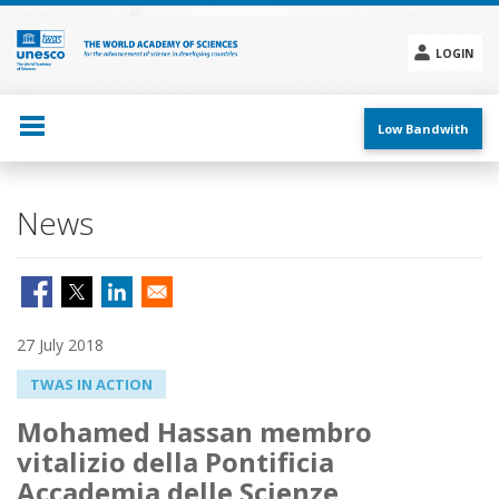
Skip
to
main
LOGIN
content
Social
menu
Low Bandwith
News
27 July 2018
TWAS IN ACTION
Mohamed Hassan membro
vitalizio della Pontificia
Accademia delle Scienze