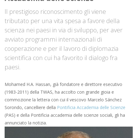
Il prestigioso riconoscimento gli viene
tributato per una vita spesa a favore della
scienza nei paesi in via di sviluppo, per aver
avviato programmi internazionali di
cooperazione e per il lavoro di diplomazia
scientifica con cui ha favorito il dialogo fra
paesi.
Mohamed H.A. Hassan, già fondatore e direttore esecutivo
(1983-2011) della TWAS, ha accolto con grande gioia e
commozione la lettera con cui il vescovo Marcelo Sánchez
Sorondo, cancelliere della
Pontificia Accademia delle Scienze
(PAS) e della Pontificia accademia delle scienze sociali, gli ha
annunciato la notizia.