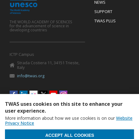
Footer
NEWS
SUPPORT
TWAS PLUS
THE WORLD ACADEMY OF SCIENCES
for the advancement of science in
developing countries
ICTP Campus
Strada Costiera 11, 34151 Trieste,
Italy
info@twas.org
Social
menu
TWAS uses cookies on this site to enhance your
user experience.
More information about how we use cookies is on our
Website
Privacy Notice
WITHDRAW CONSENT
ACCEPT ALL COOKIES