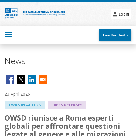
Skip
to
main
LOGIN
content
Social
menu
Low Bandwith
News
23 April 2026
TWAS IN ACTION
PRESS RELEASES
OWSD riunisce a Roma esperti
globali per affrontare questioni
legate al genere e alle migrazioni