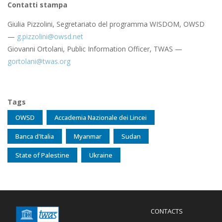
Contatti stampa
Giulia Pizzolini, Segretariato del programma WISDOM, OWSD
—
g.pizzolini@owsd.net
Giovanni Ortolani, Public Information Officer, TWAS —
gortolani@twas.org
Tags
OWSD
Accademia Nazionale dei Lincei
Banca d'Italia
Myanmar
Sudan
State of Palestine
Ukraine
Menu
CONTACTS
Mobile