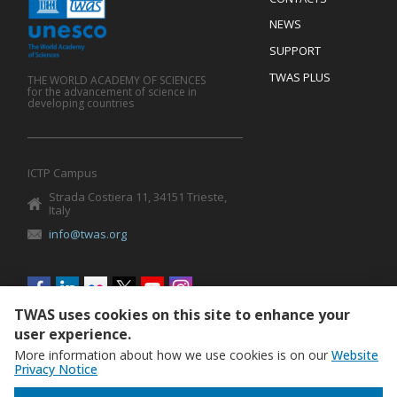
Mobile
Footer
NEWS
SUPPORT
TWAS PLUS
THE WORLD ACADEMY OF SCIENCES
for the advancement of science in
developing countries
ICTP Campus
Strada Costiera 11, 34151 Trieste,
Italy
info@twas.org
Social
menu
TWAS uses cookies on this site to enhance your
user experience.
More information about how we use cookies is on our
Website
Privacy Notice