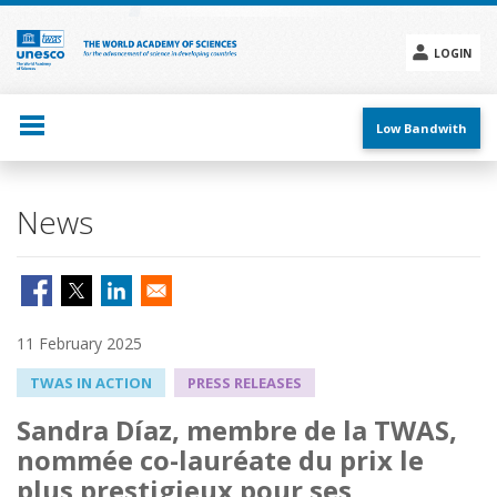
Skip
to
main
LOGIN
content
Social
menu
Low Bandwith
News
11 February 2025
TWAS IN ACTION
PRESS RELEASES
Sandra Díaz, membre de la TWAS,
nommée co-lauréate du prix le
plus prestigieux pour ses