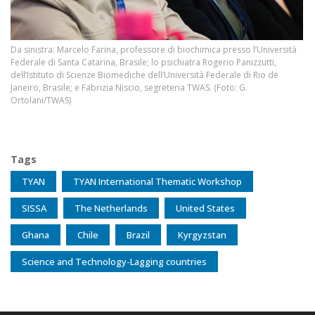
Da sinistra: Marcelo Farina, professore di biochimica presso l’Università
Federale di Santa Catarina, Brasile; lo psichiatra Rogerio Panizzutti,
dell’Istituto di Scienze Biomediche dell’Università Federale di Rio de
Janeiro, Brasile; e Fabrizia Niscio, segreteria TWAS. (Foto: G.
Ortolani/TWAS)
Tags
TYAN
TYAN International Thematic Workshop
SISSA
The Netherlands
United States
Ghana
Chile
Brazil
Kyrgyzstan
Science and Technology-Lagging countries