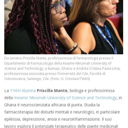
Da sinistra: Priscilla Mante, professoressa di farmacologia presso il
Dipartimento di Farmacologia della Kwame Nkrumah University of
Science and Technology, a Kumasi, Ghana; e Andréa Cristina Paula Lima,
professoressa associata presso l’Università del Cile, Facoltà di
Odontoiatria, Santiago, Cile. (Foto: G. Ortolani/TWAS)
La
TYAN Alumna
Priscilla Mante
, biologa e professoressa
della
Kwame Nkrumah University of Science and Technology
, in
Ghana è neuroscienziata africana di punta. Studia la
farmacoterapia dei disturbi mentali e neurologici, in particolare
epilessia, depressione, ansia e neuroinfiammazione. Il suo
lavoro esplora il potenziale terapeutico delle piante medicinali