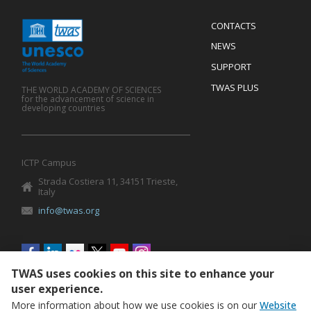
Menu
CONTACTS
Mobile
Footer
NEWS
SUPPORT
TWAS PLUS
THE WORLD ACADEMY OF SCIENCES
for the advancement of science in
developing countries
ICTP Campus
Strada Costiera 11, 34151 Trieste,
Italy
info@twas.org
Social
menu
TWAS uses cookies on this site to enhance your
user experience.
More information about how we use cookies is on our
Website