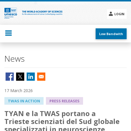
Skip
to
main
LOGIN
content
Social
menu
Low Bandwith
News
17 March 2026
TWAS IN ACTION
PRESS RELEASES
TYAN e la TWAS portano a
Trieste scienziati del Sud globale
specializzati in neuroscienze