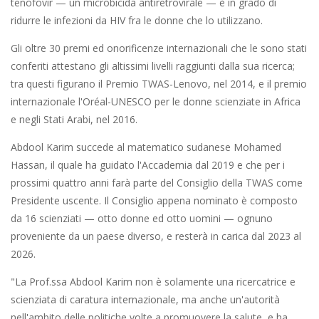
tenofovir — un microbicida antiretrovirale — è in grado di
ridurre le infezioni da HIV fra le donne che lo utilizzano.
Gli oltre 30 premi ed onorificenze internazionali che le sono stati
conferiti attestano gli altissimi livelli raggiunti dalla sua ricerca;
tra questi figurano il Premio TWAS-Lenovo, nel 2014, e il premio
internazionale l'Oréal-UNESCO per le donne scienziate in Africa
e negli Stati Arabi, nel 2016.
Abdool Karim succede al matematico sudanese Mohamed
Hassan, il quale ha guidato l'Accademia dal 2019 e che per i
prossimi quattro anni farà parte del Consiglio della TWAS come
Presidente uscente. Il Consiglio appena nominato è composto
da 16 scienziati — otto donne ed otto uomini — ognuno
proveniente da un paese diverso, e resterà in carica dal 2023 al
2026.
"La Prof.ssa Abdool Karim non è solamente una ricercatrice e
scienziata di caratura internazionale, ma anche un'autorità
nell'ambito delle politiche volte a promuovere la salute, e ha