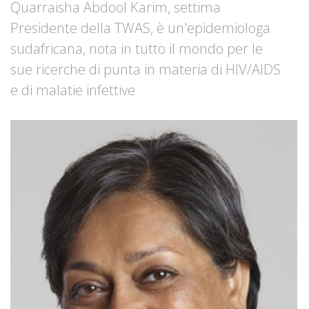
Quarraisha Abdool Karim, settima
Presidente della TWAS, è un'epidemiologa
sudafricana, nota in tutto il mondo per le
sue ricerche di punta in materia di HIV/AIDS
e di malatie infettive