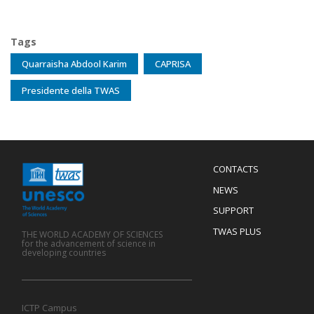
Tags
Quarraisha Abdool Karim
CAPRISA
Presidente della TWAS
Menu
CONTACTS
Mobile
Footer
NEWS
SUPPORT
TWAS PLUS
THE WORLD ACADEMY OF SCIENCES
for the advancement of science in
developing countries
ICTP Campus