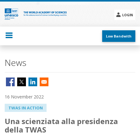
Skip
to
main
LOGIN
content
Social
menu
Low Bandwith
News
16 November 2022
TWAS IN ACTION
Una scienziata alla presidenza
della TWAS