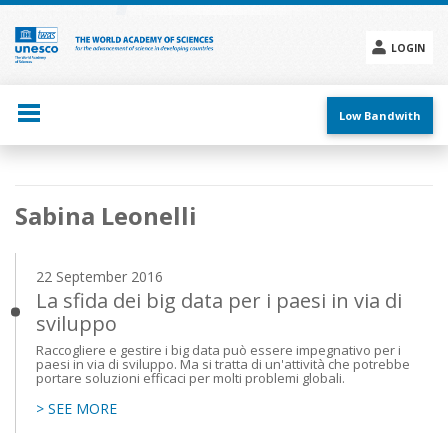
Skip
to
main
LOGIN
content
Social
menu
Low Bandwith
Main
Sabina Leonelli
navigation
22 September 2016
La sfida dei big data per i paesi in via di
sviluppo
Raccogliere e gestire i big data può essere impegnativo per i
paesi in via di sviluppo. Ma si tratta di un'attività che potrebbe
portare soluzioni efficaci per molti problemi globali.
> SEE MORE