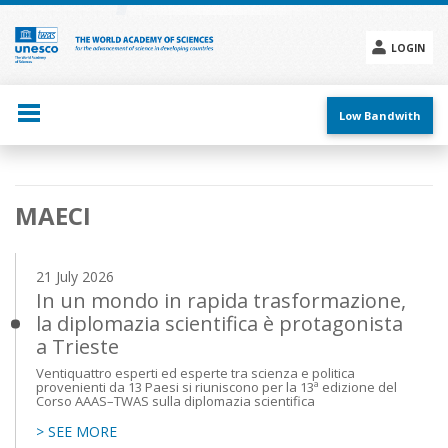
Skip
to
main
LOGIN
content
Social
menu
Low Bandwith
Main
MAECI
navigation
21 July 2026
In un mondo in rapida trasformazione,
la diplomazia scientifica è protagonista
a Trieste
Ventiquattro esperti ed esperte tra scienza e politica
provenienti da 13 Paesi si riuniscono per la 13ª edizione del
Corso AAAS–TWAS sulla diplomazia scientifica
> SEE MORE