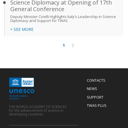
Science Diplomacy at Opening of 17th
General Conference
Deputy Minister Cirielli Highlights Italy’s Leadership in Science
Diplomacy and Support for TWAS
> SEE MORE
1
Current
Next
Pagination
page
page
Menu
CONTACTS
Mobile
Footer
NEWS
SUPPORT
TWAS PLUS
THE WORLD ACADEMY OF SCIENCES
for the advancement of science in
developing countries