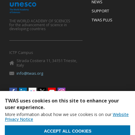
Footer
NEWS
SUPPORT
TWAS PLUS
THE WORLD ACADEMY OF SCIENCES
for the advancement of science in
developing countries
ICTP Campus
Strada Costiera 11, 34151 Trieste,
Italy
info@twas.org
Social
menu
TWAS uses cookies on this site to enhance your
user experience.
More information about how we use cookies is on our
Website
Privacy Notice
WITHDRAW CONSENT
ACCEPT ALL COOKIES