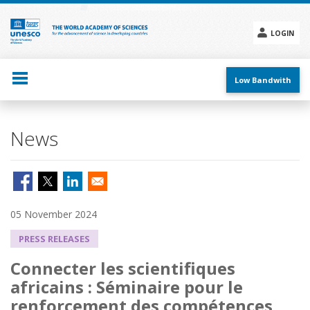
Skip
to
main
LOGIN
content
Social
menu
Low Bandwith
News
05 November 2024
PRESS RELEASES
Connecter les scientifiques
africains : Séminaire pour le
renforcement des compétences