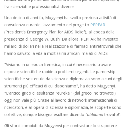
fra scienziati e professionalità diverse.
Una decina di anni fa, Mugyenyi ha svolto preziosa attività di
consulenza durante l'avviamento del progetto
PEPFAR
(President's Emergency Plan for AIDS Relief), all'epoca della
presidenza di George W. Bush. Da allora, PEPFAR ha investito
miliardi di dollari nella realizzazione di farmaci antiretrovirali che
hanno salvato la vita a moltissimi africani malati di AIDS.
"Viviamo in un'epoca frenetica, in cui è necessario trovare
risposte scientifiche rapide a problemi urgenti. Le parnership
scientifiche sostenute da scienza e diplomazia sono alcuni degli
strumenti più efficaci di cui disponiamo", ha detto Mugyenyi.
"L'antico grido di esultanza "eureka!" (dal greco: ho trovato!)
oggi non vale più. Grazie al lavoro di network internazionali di
ricercatori, e all'opera di scienza e diplomazia, le scoperte sono
collettive, dunque bisogna esultare dicendo "
abbiamo
trovato!".
Gli sforzi compiuti da Mugyenyi per contrastare lo strapotere