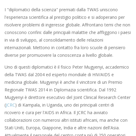
I "diplomatici della scienza" premiati dalla TWAS uniscono
l'esperienza scientifica al prestigio politico e si adoperano per
risolvere problemi di ingeresse globale. Affrontano temi che non
conoscono confini: dalle principali malattie che affliggono i paesi
in via di sviluppo, al consolidamento delle relazioni
internazionali. Mettono in contatto fra loro scuole di pensiero
diverse per promuovere la conoscenza a livello globale.
Uno di questi diplomatici è il fisico Peter Mugyenyi, accademico
della TWAS dal 2004 ed esperto mondiale di HIV/AIDS e
medicina globale. Mugyenyi è anche il vincitore di un Premio
Regionale TWAS 2014 in Diplomazia scientifica. Dal 1992
Mugyenyi è direttore esecutivo del Joint Clinical Research Center
(
JCRC
) di Kampala, in Uganda, uno dei principali centri di
ricovero e cura per l'AIDS in Africa. Il JCRC ha avviato
collaborazioni con numerosi altri istituti africani, ma anche con
Stati Uniti, Europa, Giappone, India e altre nazioni dell'Asia.
Attualmente il personale del centro conta più di 250 operatori,