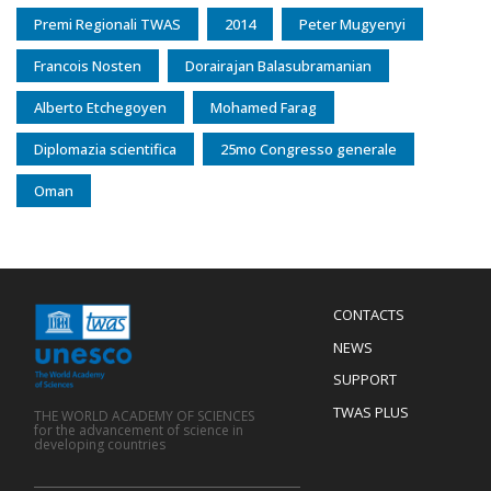
Premi Regionali TWAS
2014
Peter Mugyenyi
Francois Nosten
Dorairajan Balasubramanian
Alberto Etchegoyen
Mohamed Farag
Diplomazia scientifica
25mo Congresso generale
Oman
Menu
CONTACTS
Mobile
Footer
NEWS
SUPPORT
TWAS PLUS
THE WORLD ACADEMY OF SCIENCES
for the advancement of science in
developing countries