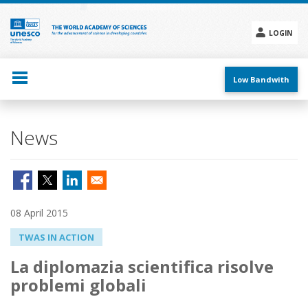
Skip
to
main
LOGIN
content
Social
menu
Low Bandwith
News
08 April 2015
TWAS IN ACTION
La diplomazia scientifica risolve
problemi globali