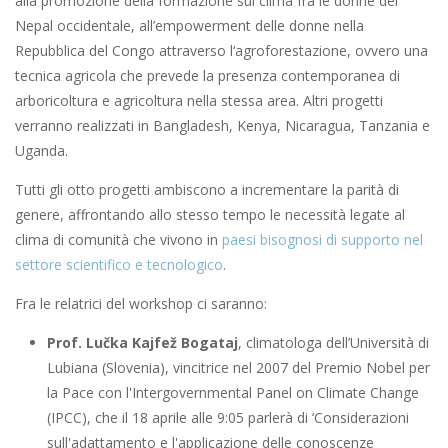
alla promozione della formazione sul clima fra le donne del
Nepal occidentale, all’empowerment delle donne nella
Repubblica del Congo attraverso l‘agroforestazione, ovvero una
tecnica agricola che prevede la presenza contemporanea di
arboricoltura e agricoltura nella stessa area. Altri progetti
verranno realizzati in Bangladesh, Kenya, Nicaragua, Tanzania e
Uganda.
Tutti gli otto progetti ambiscono a incrementare la parità di
genere, affrontando allo stesso tempo le necessità legate al
clima di comunità che vivono in
paesi bisognosi di supporto nel
settore scientifico e tecnologico
.
Fra le relatrici del workshop ci saranno:
Prof. Lučka Kajfež Bogataj
, climatologa dell’Università di
Lubiana (Slovenia), vincitrice nel 2007 del Premio Nobel per
la Pace con l'Intergovernmental Panel on Climate Change
(IPCC), che il 18 aprile alle 9:05 parlerà di ‘Considerazioni
sull'adattamento e l'applicazione delle conoscenze