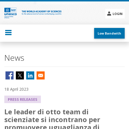
Skip
to
main
LOGIN
content
Social
menu
Low Bandwith
News
18 April 2023
PRESS RELEASES
Le leader di otto team di
scienziate si incontrano per
promuovere uguaglianza di