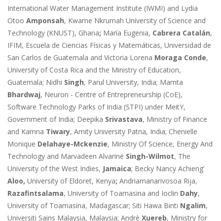
International Water Management Institute (IWMI) and Lydia
Otoo
Amponsah
, Kwame Nkrumah University of Science and
Technology (KNUST), Ghana
;
María Eugenia,
Cabrera Catalán
,
IFIM, Escuela de Ciencias Físicas y Matemáticas, Universidad de
San Carlos de Guatemala and Victoria Lorena
Moraga
Conde
,
University of Costa Rica and the Ministry of Education,
Guatemala; Nidhi
Singh
, Parul University, India; Mamta
Bhardwaj
, Neuron - Centre of Entrepreneurship (CoE),
Software Technology Parks of India (STPI) under MeitY,
Government of India; Deepika
Srivastava
, Ministry of Finance
and Kamna
Tiwary
, Amity University Patna, India; Chenielle
Monique
Delahaye-Mckenzie
, Ministry Of Science, Energy And
Technology and Marvadeen Alvarine
Singh-Wilmot
, The
University of the West Indies,
Jamaica
; Becky Nancy Achieng’
Aloo,
University of Eldoret, Kenya
;
Andriamanarivosoa Rija,
Razafintsalama
, University of Toamasina and Ioclin
Dahy
,
University of Toamasina, Madagascar;
Siti Hawa Binti
Ngalim
,
Universiti Sains Malaysia, Malaysia; Andrè
Xuereb
, Ministry for