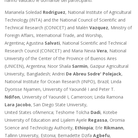
hanno valutato le domande dei partecipanti:
Marianela Soledad
Rodriguez
, National Institute of Agricultural
Technology (INTA) and the National Council of Scientific and
Technical Research (CONICET) and Malén
Vazquez
, Ministry of
Foreign Affairs, International Trade, and Worship,
Argentina
;
Agustina
Salvati
, National Scientific and Technical
Research Council (CONICET) and Maria Nevia
Vera
, National
University of the Center of the Province of Buenos Aires
(UNICEN),
Argentina; Noor Shaila
Sarmin
, Gazipur Agricultural
University, Bangladesh; Andrei
De Abreu Sodre' Polejack
,
National Institute for Ocean Research (INPO), Brazil; Linda
Dyorisse Nyamen, University of Yaoundé I and Peter T.
Ndifon
, University of Yaoundé I, Cameroon; Linda Ramona
Lara Jacobo
, San Diego State University,
United
States
ofAmerica; Teshome Tolcha
Dadi
, Kotebe
University of Education and Lijalem Ayele
Regassa
, Oromia
Science and Technology Authority,
Ethiopia
; Erle
Rikmann
,
Tallinn University, Estonia; Bernadette Dzifa
Agbefu
,