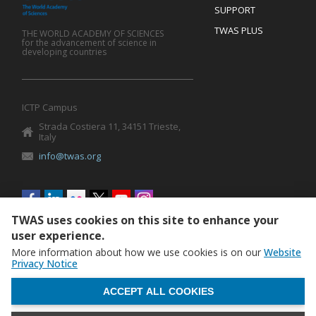
SUPPORT
TWAS PLUS
THE WORLD ACADEMY OF SCIENCES
for the advancement of science in
developing countries
ICTP Campus
Strada Costiera 11, 34151 Trieste,
Italy
info@twas.org
Social
menu
TWAS uses cookies on this site to enhance your
user experience.
More information about how we use cookies is on our
Website
Privacy Notice
WITHDRAW CONSENT
ACCEPT ALL COOKIES