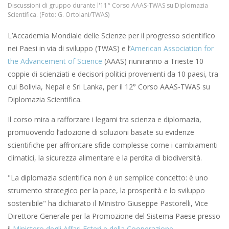
Discussioni di gruppo durante l'11° Corso AAAS-TWAS su Diplomazia
Scientifica. (Foto: G. Ortolani/TWAS)
L’Accademia Mondiale delle Scienze per il progresso scientifico
nei Paesi in via di sviluppo (TWAS) e l’
American Association for
the Advancement of Science
(AAAS) riuniranno a Trieste 10
coppie di scienziati e decisori politici provenienti da 10 paesi, tra
cui Bolivia, Nepal e Sri Lanka, per il 12° Corso AAAS-TWAS su
Diplomazia Scientifica.
Il corso mira a rafforzare i legami tra scienza e diplomazia,
promuovendo l’adozione di soluzioni basate su evidenze
scientifiche per affrontare sfide complesse come i cambiamenti
climatici, la sicurezza alimentare e la perdita di biodiversità.
"La diplomazia scientifica non è un semplice concetto: è uno
strumento strategico per la pace, la prosperità e lo sviluppo
sostenibile" ha dichiarato il Ministro Giuseppe Pastorelli, Vice
Direttore Generale per la Promozione del Sistema Paese presso
il
Ministero degli Affari Esteri e della Cooperazione