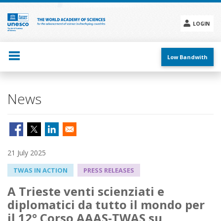
Skip
to
main
LOGIN
content
Social
menu
Low Bandwith
News
21 July 2025
TWAS IN ACTION
PRESS RELEASES
A Trieste venti scienziati e
diplomatici da tutto il mondo per
il 12° Corso AAAS-TWAS su