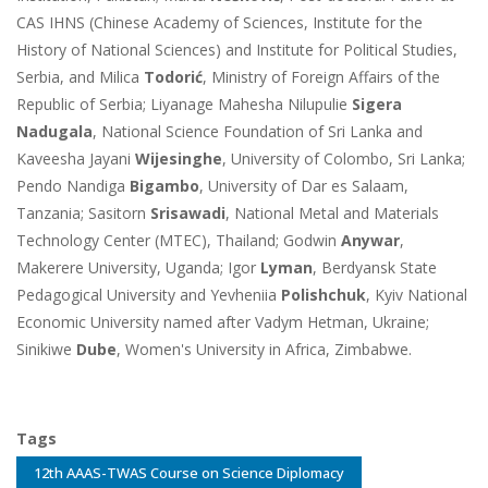
CAS IHNS (Chinese Academy of Sciences, Institute for the
History of National Sciences) and Institute for Political Studies,
Serbia, and Milica
Todorić
, Ministry of Foreign Affairs of the
Republic of Serbia; Liyanage Mahesha Nilupulie
Sigera
Nadugala
, National Science Foundation of Sri Lanka and
Kaveesha Jayani
Wijesinghe
, University of Colombo, Sri
Lanka;
Pendo Nandiga
Bigambo
, University of Dar es Salaam,
Tanzania; Sasitorn
Srisawadi
, National Metal and Materials
Technology Center (MTEC), Thailand; Godwin
Anywar
,
Makerere University, Uganda; Igor
Lyman
, Berdyansk State
Pedagogical University and Yevheniia
Polishchuk
, Kyiv National
Economic University named after Vadym Hetman, Ukraine;
Sinikiwe
Dube
, Women's University in Africa, Zimbabwe.
Tags
12th AAAS-TWAS Course on Science Diplomacy