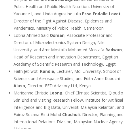
Public Health and Public Health Nutrition, University of
Yaounde I, and Linda Augustine Julia
Esso Endalle Lovet
,
Director of the Fight Against Disease, Epidemics and
Pandemics, Ministry of Public Health, Cameroon;
Lobna Ahmed Said
Osman
, Associate Professor and
Director of Microelectronics System Design, Nile
University, and Amr Mostafa Mohamed Mostafa
Radwan
,
Head of Research and Innovation Department, Egyptian
Academy of Scientific Research and Technology, Egypt;
Faith Jebiwot
Kandie
, Lecturer, Moi University, School of
Sciences and Aerospace Studies, and Edith Anne Kubochi
Alusa
, Director, EED Advisory Ltd, Kenya;
Marieanne Christie
Leong
, Chief Climate Scientist, Qloudio
Sdn Bhd and Visiting Research Fellow, Institute for Artificial
Intelligence and Big Data, Universiti Malaysia Kelantan, and
Fairuz Suzana Binti Mohd
Chachuli
, Director, Planning and
International Relations Division, Malaysian Nuclear Agency,
Malaysia;