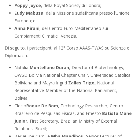
Poppy Joyce
, della Royal Society di Londra;
Eudy Mabuza
, della Missione sudafricana presso l’Unione
Europea; e
Anna Pirani
, del Centro Euro-Mediterraneo sui
Cambiamenti Climatici, Venezia.
Di seguito, i partecipanti al 12° Corso AAAS-TWAS su Scienza e
Diplomazia:
Natalia
Montellano Duran
, Director of Biotechnology,
OWSD Bolivia National Chapter Chair, Universidad Catolica
Boliviana and Mayra Ingrid
Zalles Trigo,
National
Representative-Member of the National Parliament,
Bolivia;
Clecio
Roque De Bom
, Technology Researcher, Centro
Brasileiro de Pesquisas Físicas, and Ernesto
Batista Mane
Junior
, First Secretary, Brazilian Ministry of External
Relations, Brazil;
Berjauline Camille
Mba Maadjhou
, Senior Lecturer of