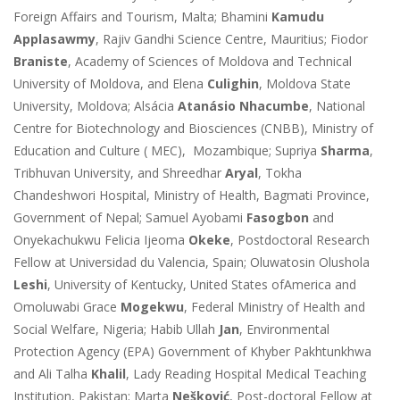
Foreign Affairs and Tourism, Malta; Bhamini
Kamudu
Applasawmy
, Rajiv Gandhi Science Centre, Mauritius; Fiodor
Braniste
, Academy of Sciences of Moldova and Technical
University of Moldova, and Elena
Culighin
, Moldova State
University, Moldova; Alsácia
Atanásio Nhacumbe
, National
Centre for Biotechnology and Biosciences (CNBB), Ministry of
Education and Culture ( MEC), Mozambique; Supriya
Sharma
,
Tribhuvan University, and
Shreedhar
Aryal
, Tokha
Chandeshwori Hospital, Ministry of Health, Bagmati Province,
Government of Nepal; Samuel Ayobami
Fasogbon
and
Onyekachukwu Felicia Ijeoma
Okeke
, Postdoctoral Research
Fellow at Universidad du Valencia,
Spain; Oluwatosin Olushola
Leshi
, University of Kentucky, United
States
ofAmerica and
Omoluwabi Grace
Mogekwu
, Federal Ministry of Health and
Social Welfare, Nigeria; Habib Ullah
Jan
, Environmental
Protection Agency (EPA) Government of Khyber Pakhtunkhwa
and Ali Talha
Khalil
, Lady Reading Hospital Medical Teaching
Institution, Pakistan; Marta
Nešković
, Post-doctoral Fellow at