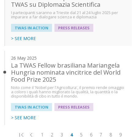
TWAS su Diplomazia Scientifica
I partecipanti saranno a Trieste dal 21 al 24 luglio 2025 per
imparare a far dialogare scienza e diplomazia
TWAS IN ACTION
PRESS RELEASES
> SEE MORE
26 May 2025
La TWAS Fellow brasiliana Mariangela
Hungria nominata vincitrice del World
Food Prize 2025
Noto come il 'Nobel per l'Agricoltura', il premio rende omaggio
a coloro i quali hanno migliorato la qualità, la quantità o la
disponibilità di cibo in tutto il mondo.
TWAS IN ACTION
PRESS RELEASES
> SEE MORE
1
2
3
4
5
6
7
8
9
…
First
Previous
Page
Page
Page
Page
Page
Page
Page
Page
Page