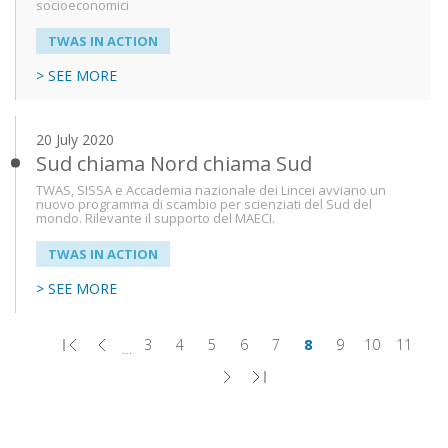
socioeconomici
TWAS IN ACTION
> SEE MORE
20 July 2020
Sud chiama Nord chiama Sud
TWAS, SISSA e Accademia nazionale dei Lincei avviano un
nuovo programma di scambio per scienziati del Sud del
mondo. Rilevante il supporto del MAECI.
TWAS IN ACTION
> SEE MORE
3
4
5
6
7
8
9
10
11
…
First
Previous
Page
Page
Page
Page
Page
Page
Page
Page
Page
Pagination
page
page
Next
Last
page
page