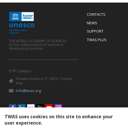
Menu
CONTACTS
Mobile
Footer
NEWS
SUPPORT
TWAS PLUS
THE WORLD ACADEMY OF SCIENCES
for the advancement of science in
developing countries
ICTP Campus
Strada Costiera 11, 34151 Trieste,
Italy
info@twas.org
Social
menu
TWAS uses cookies on this site to enhance your
user experience.