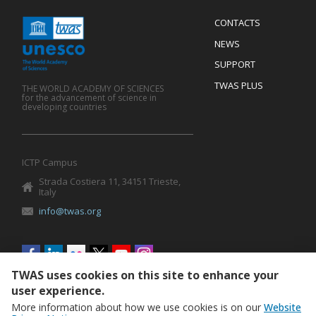
Menu
CONTACTS
Mobile
Footer
NEWS
SUPPORT
TWAS PLUS
THE WORLD ACADEMY OF SCIENCES
for the advancement of science in
developing countries
ICTP Campus
Strada Costiera 11, 34151 Trieste,
Italy
info@twas.org
Social
menu
TWAS uses cookies on this site to enhance your
user experience.
More information about how we use cookies is on our
Website