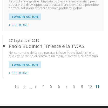
Raccogliere e gestire i big data può essere impegnativo per i
paesi in via di sviluppo. Ma si tratta di un'attività che potrebbe
portare soluzioni efficaci per molti problemi globali.
TWAS IN ACTION
> SEE MORE
07 September 2016
Paolo Budinich, Trieste e la TWAS
Nel cenenario della sua nascita, il fisico Paolo Budinich e la
sua vita saranno al centro in un mese di eventi e celebrazioni.
TWAS IN ACTION
> SEE MORE
3
4
5
6
7
8
9
10
11
…
First
Previous
Page
Page
Page
Page
Page
Page
Page
Page
Page
Pagination
page
page